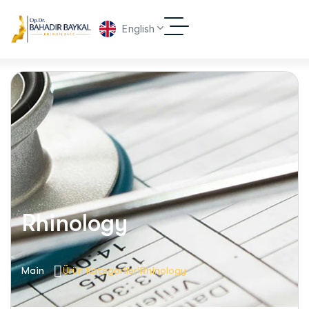
English
Rhinology
Main
Ürün Kategorileri
Rhinology