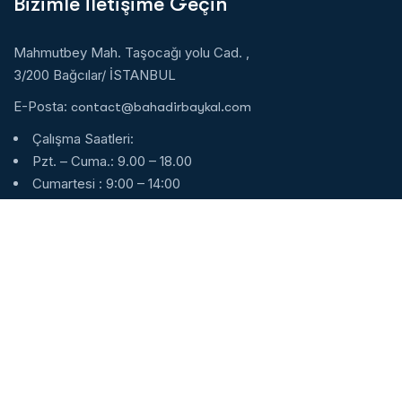
Bizimle İletişime Geçin
Mahmutbey Mah. Taşocağı yolu Cad. ,
3/200 Bağcılar/ İSTANBUL
E-Posta:
contact@bahadirbaykal.com
Çalışma Saatleri:
Pzt. – Cuma.: 9.00 – 18.00
Cumartesi : 9:00 – 14:00
Pazar : Kapalı
7/24 Whatsapp
Türkçe:
+90 553 160 8884
English:
+90 552 561 5205