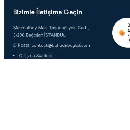
Bizimle İletişime Geçin
B
Mahmutbey Mah. Taşocağı yolu Cad. ,
a
3/200 Bağcılar/ İSTANBUL
k
E-Posta:
contact@bahadirbaykal.com
Çalışma Saatleri:
Pzt. – Cuma.: 9.00 – 18.00
Cumartesi : 9:00 – 14:00
Pazar : Kapalı
7/24 Whatsapp
Türkçe:
+90 553 160 8884
English:
+90 552 561 5205