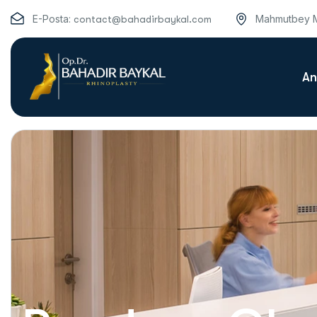
E-Posta:
Mahmutbey M
contact@bahadirbaykal.com
An