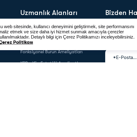
Uzmanlık Alanları
Bizden H
u web sitesinde, kullanıcı deneyimini geliştirmek, site performansını
Bülten
Burun Estetiği
naliz etmek ve size daha iyi hizmet sunmak amacıyla çerezler
mail ad
ullanılmaktadır. Detaylı bilgi için Çerez Politikamızı inceleyebilirsiniz.
Revizyon Burun Estetiği
Çerez Politikası
Fonksiyonel Burun Ameliyatları
KBB - Yüz Estetiği Ameliyatları