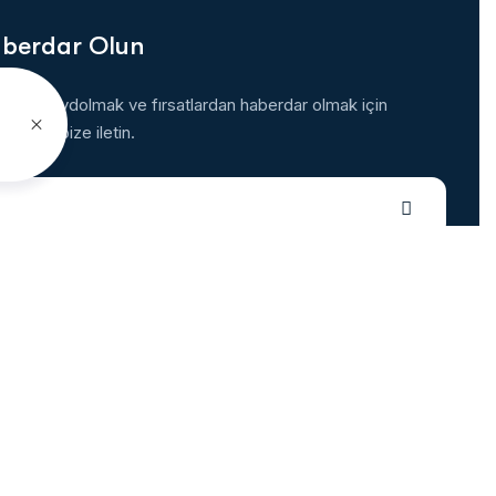
aberdar Olun
imize kaydolmak ve fırsatlardan haberdar olmak için
resinizi bize iletin.