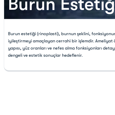
Burun Estetiğ
Burun
estetiği (
rinoplasti),
burnun
şeklini,
fonksiyon
iyileştirmeyi
amaçlayan
cerrahi
bir
işlemdir.
Ameliyat
yapısı,
yüz
oranları
ve
nefes
alma
fonksiyonları
detay
dengeli
ve
estetik
sonuçlar
hedeflenir.