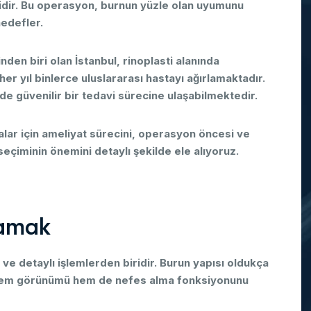
idir.
Bu
operasyon,
burnun
yüzle
olan
uyumunu
edefler.
rinden
biri
olan
İstanbul,
rinoplasti
alanında
her
yıl
binlerce
uluslararası
hastayı
ağırlamaktadır.
de
güvenilir
bir
tedavi
sürecine
ulaşabilmektedir.
alar
için
ameliyat
sürecini,
operasyon
öncesi
ve
seçiminin
önemini
detaylı
şekilde
ele
alıyoruz.
a
m
a
k
s
ve
detaylı
işlemlerden
biridir.
Burun
yapısı
oldukça
em
görünümü
hem
de
nefes
alma
fonksiyonunu