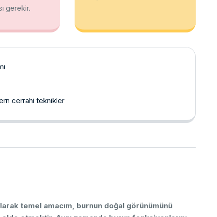
sı
gerekir.
mı
n cerrahi teknikler
larak
temel
amacım,
burnun
doğal
görünümünü