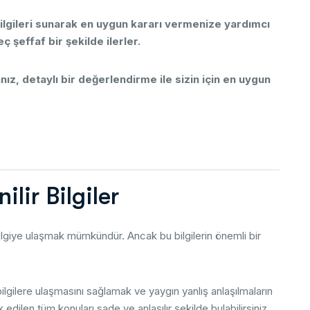
ilgileri
sunarak
en
uygun
kararı
vermenize
yardımcı
eç
şeffaf
bir
şekilde
ilerler.
nız,
detaylı
bir
değerlendirme
ile
sizin
için
en
uygun
n
i
l
i
r
B
i
l
g
i
l
e
r
ilgiye
ulaşmak
mümkündür.
Ancak
bu
bilgilerin
önemli
bir
bilgilere
ulaşmasını
sağlamak
ve
yaygın
yanlış
anlaşılmaların
k
edilen
tüm
konuları
sade
ve
anlaşılır
şekilde
bulabilirsiniz.