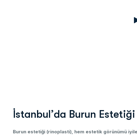
İ
s
t
a
n
b
u
l
’
d
a
B
u
r
u
n
E
s
t
e
t
i
ğ
i
Burun
estetiği (
rinoplasti),
hem
estetik
görünümü
iyi