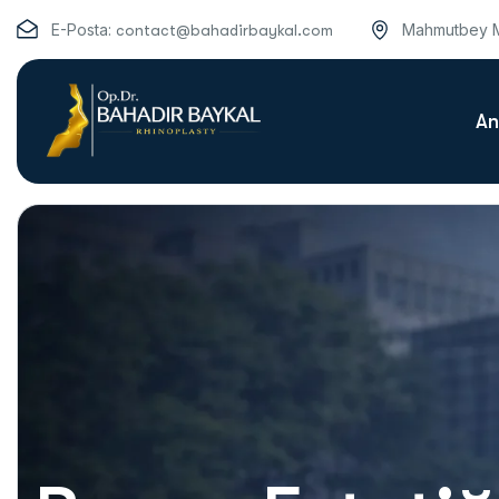
E-Posta:
Mahmutbey M
contact@bahadirbaykal.com
An