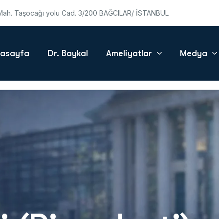
ah. Taşocağı yolu Cad. 3/200 BAĞCILAR/ İSTANBUL
asayfa
Dr. Baykal
Ameliyatlar
Medya