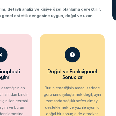
yim,
detaylı
analiz
ve
kişiye
özel
planlama
gerektirir.
n
genel
estetik
dengesine
uygun,
doğal
ve
uzun
noplasti
Doğal ve Fonksiyonel
yimi
Sonuçlar
z
estetiğinin
en
Burun
estetiğinin
amacı
sadece
onlarından
biridir.
görünümü
iyileştirmek
değil,
aynı
r
için
ileri
cerrahi
zamanda
sağlıklı
nefes
almayı
eyim
ve
burun
desteklemek
ve
yüz
ile
uyumlu
derinlemesine
doğal
bir
sonuç
elde
etmektir.