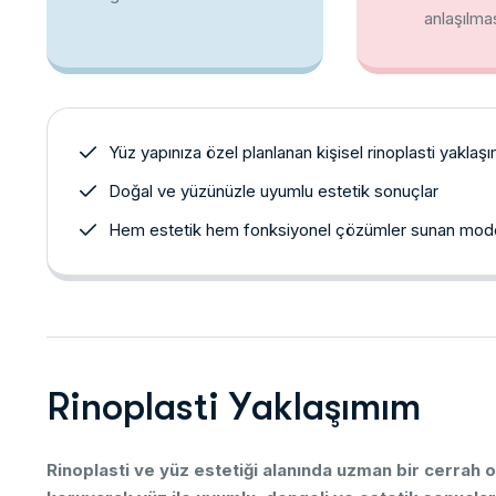
anlaşılma
Yüz yapınıza özel planlanan kişisel rinoplasti yaklaşı
Doğal ve yüzünüzle uyumlu estetik sonuçlar
Hem estetik hem fonksiyonel çözümler sunan moder
R
i
n
o
p
l
a
s
t
i
Y
a
k
l
a
ş
ı
m
ı
m
Rinoplasti
ve
yüz
estetiği
alanında
uzman
bir
cerrah
o