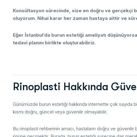
Konsültasyon
sürecinde,
size
en
doğru
ve
gerçekçi
b
oluyorum.
Nihai
karar
her
zaman
hastaya
aittir
ve
sür
Eğer
İstanbul’da
burun
estetiği
ameliyatı
düşünüyorsa
tedavi
planını
birlikte
oluşturabiliriz.
R
i
n
o
p
l
a
s
t
i
H
a
k
k
ı
n
d
a
G
ü
v
e
Günümüzde
burun
estetiği
hakkında
internette
çok
sayıda
b
kısmı
doğru,
güncel
veya
güvenilir
olmayabilir.
Bu
rinoplasti
rehberinin
amacı,
hastaların
doğru
ve
güvenilir
önüne
geçmektir.
Burada,
burun
estetiği
sürecine
dair
mera