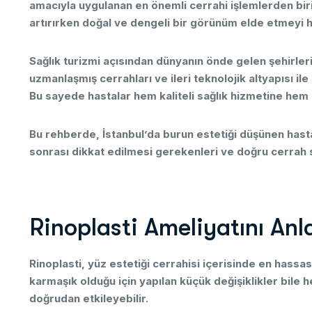
amacıyla
uygulanan
en
önemli
cerrahi
işlemlerden
bir
artırırken
doğal
ve
dengeli
bir
görünüm
elde
etmeyi
h
Sağlık
turizmi
açısından
dünyanın
önde
gelen
şehirle
uzmanlaşmış
cerrahları
ve
ileri
teknolojik
altyapısı
ile
Bu
sayede
hastalar
hem
kaliteli
sağlık
hizmetine
hem
Bu
rehberde,
İstanbul’da
burun
estetiği
düşünen
hast
sonrası
dikkat
edilmesi
gerekenleri
ve
doğru
cerrah
R
i
n
o
p
l
a
s
t
i
A
m
e
l
i
y
a
t
ı
n
ı
A
n
l
Rinoplasti,
yüz
estetiği
cerrahisi
içerisinde
en
hassa
karmaşık
olduğu
için
yapılan
küçük
değişiklikler
bile
h
doğrudan
etkileyebilir.