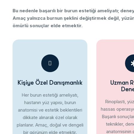
Bu
nedenle
başarılı
bir
burun
estetiği
ameliyatı;
dene
Amaç
yalnızca
burnun
şeklini
değiştirmek
değil,
yüzü
ömürlü
sonuçlar
elde
etmektir.
Kişiye Özel Danışmanlık
Uzman Ri
Dene
Her
burun
estetiği
ameliyatı,
Rinoplasti,
yü
hastanın
yüz
yapısı,
burun
hassas
operasy
anatomisi
ve
estetik
beklentileri
Başarılı
sonuçla
dikkate
alınarak
özel
olarak
teknikler,
den
planlanır.
Amaç,
doğal
ve
dengeli
anatomisinin
bir
görünüm
elde
etmektir.