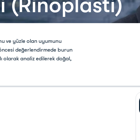
i (Rinoplasti)
unu
ve
yüzle
olan
uyumunu
öncesi
değerlendirmede
burun
lı
olarak
analiz
edilerek
doğal,