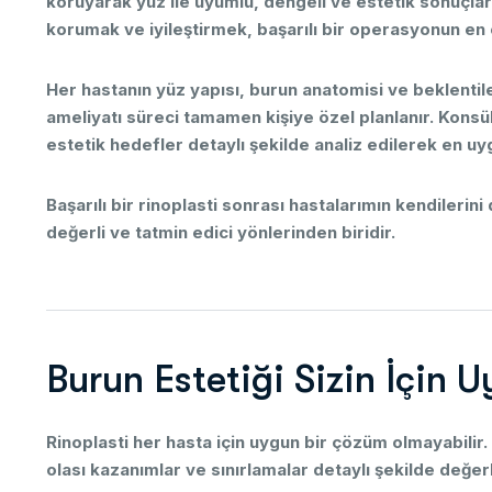
koruyarak
yüz
ile
uyumlu,
dengeli
ve
estetik
sonuçla
korumak
ve
iyileştirmek,
başarılı
bir
operasyonun
en
Her
hastanın
yüz
yapısı,
burun
anatomisi
ve
beklentil
ameliyatı
süreci
tamamen
kişiye
özel
planlanır.
Konsü
estetik
hedefler
detaylı
şekilde
analiz
edilerek
en
uy
Başarılı
bir
rinoplasti
sonrası
hastalarımın
kendilerini
değerli
ve
tatmin
edici
yönlerinden
biridir.
B
u
r
u
n
E
s
t
e
t
i
ğ
i
S
i
z
i
n
İ
ç
i
n
U
Rinoplasti
her
hasta
için
uygun
bir
çözüm
olmayabilir.
olası
kazanımlar
ve
sınırlamalar
detaylı
şekilde
değerl