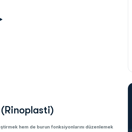
(
R
i
n
o
p
l
a
s
t
i
)
leştirmek
hem
de
burun
fonksiyonlarını
düzenlemek