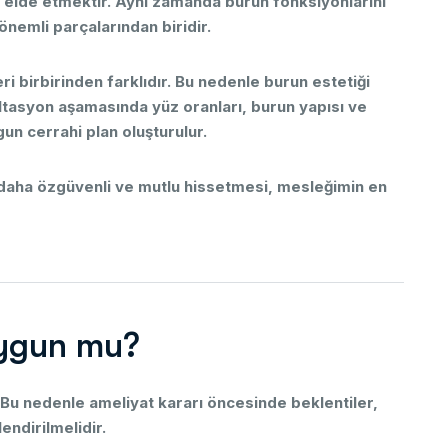
r
elde
etmektir.
Aynı
zamanda
burun
fonksiyonlarını
önemli
parçalarından
biridir.
eri
birbirinden
farklıdır.
Bu
nedenle
burun
estetiği
ltasyon
aşamasında
yüz
oranları,
burun
yapısı
ve
gun
cerrahi
plan
oluşturulur.
daha
özgüvenli
ve
mutlu
hissetmesi,
mesleğimin
en
y
g
u
n
m
u
?
Bu
nedenle
ameliyat
kararı
öncesinde
beklentiler,
endirilmelidir.