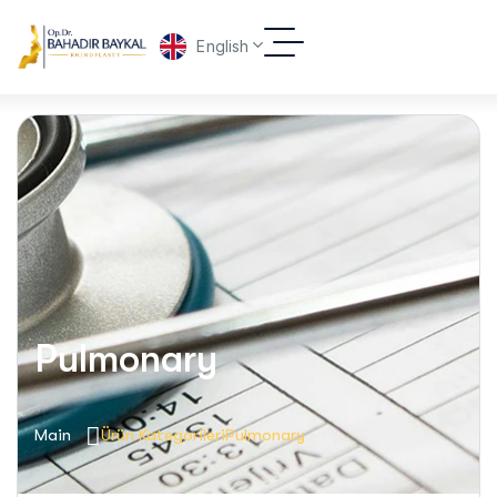
English
Pulmonary
Main
Ürün Kategorileri
Pulmonary