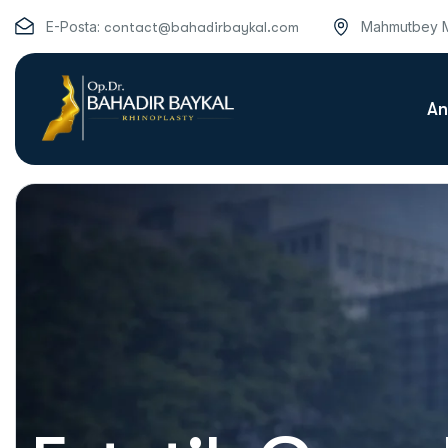
E-Posta:
Mahmutbey M
contact@bahadirbaykal.com
An