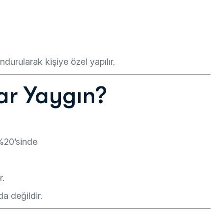
urularak kişiye özel yapılır.
ar Yaygın?
 %20’sinde
r.
a değildir.