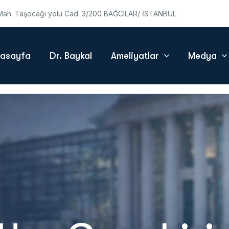
ah. Taşocağı yolu Cad. 3/200 BAĞCILAR/ İSTANBUL
asayfa
Dr. Baykal
Ameliyatlar
Medya