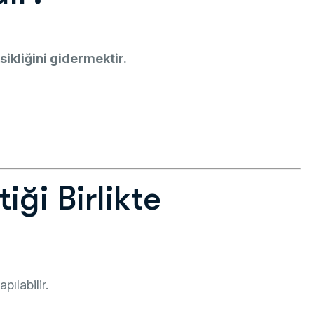
ikliğini gidermektir.
ği Birlikte
pılabilir.